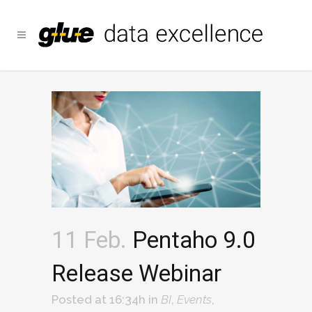
11 Feb.
Pentaho 9.0
Release Webinar
Posted at 16:34h
in
BI
,
Events
,