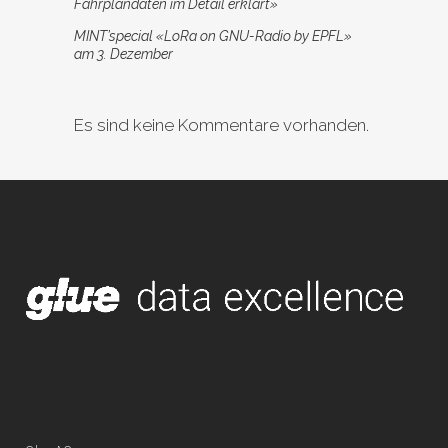
Fahrplandaten im Detail erklärt»
MINT’special «LoRa on GNU-Radio by EPFL»
am 3. Dezember
Es sind keine Kommentare vorhanden.