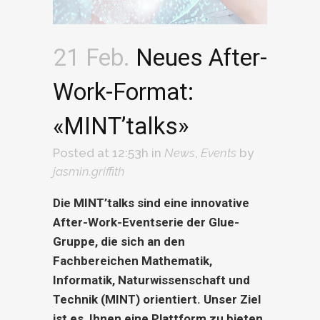
21 Feb.
Neues After-
Work-Format:
«MINT’talks»
Posted at 12:53h
in
News
,
Events
by
jasmin.griffith
Die MINT’talks sind eine innovative
After-Work-Eventserie der Glue-
Gruppe, die sich an den
Fachbereichen Mathematik,
Informatik, Naturwissenschaft und
Technik (MINT) orientiert. Unser Ziel
ist es, Ihnen eine Plattform zu bieten,